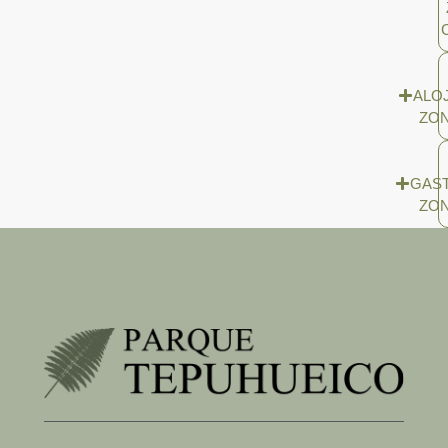
ALO
ZON
GAS
ZON